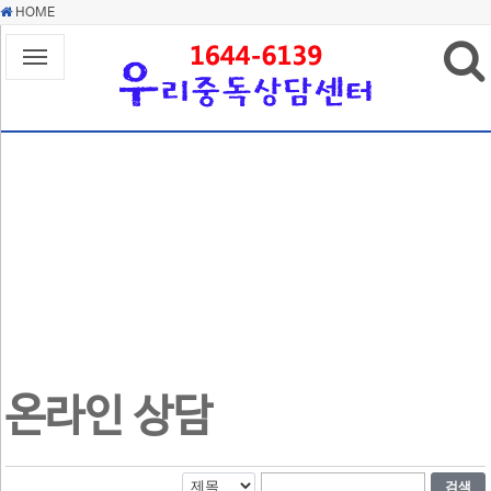
HOME
상담센터소개
알콜중독
상담센터소개
오시는 길
정신질환
알코올중독(사용장애)란?
알코올중독 치료의 안내
알코올중독의 원인
자가진단
우울장애(우울증)란?
알코올중독의 증상과 단계
양극성장애(조울증)란?
온라인 상담
알코올중독 자가진단
알코올중독의 영향과 치료
성격(인격)장애란?
우울장애(우울증) 자가진단
자주하는 질문
조현병이란?
양극성장애(조울증) 자가진단
온라인 상담
온라인 상담
성격(인격)장애 자가진단
검색